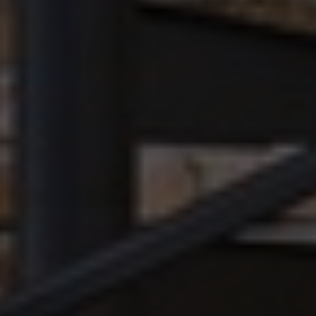
不動産売買・投資・賃貸・管理な
ど
総合情報＆展示会「不動産大全 公
式」
【オーナー・購入希望者・事業者
向け】
ご入場・ログイン