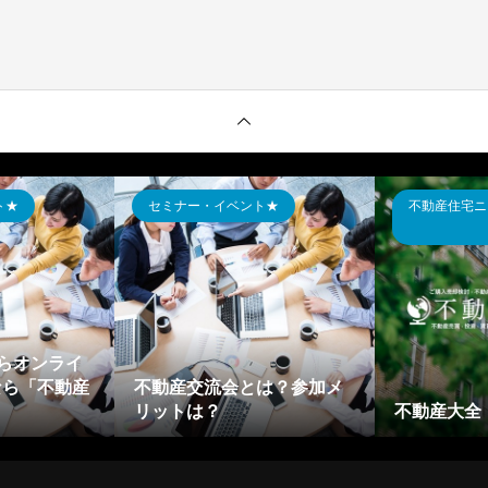
ト★
セミナー・イベント★
不動産住宅ニ
らオンライ
なら「不動産
不動産交流会とは？参加メ
リットは？
不動産大全