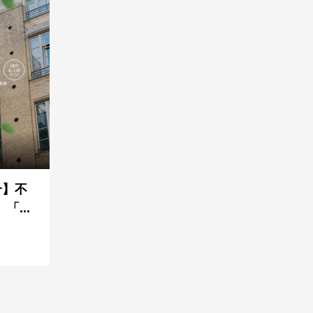
介】不
...