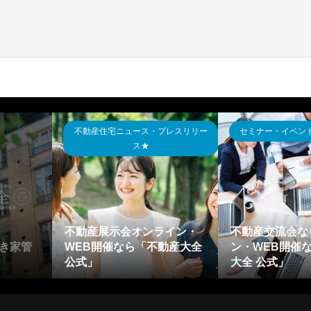
不動産住宅ニュース・プレスリリー
セミナー・イベン
ス★
不動産展示会オンライン・
不動産交流会な
き家管
WEB開催なら「不動産大全
ン・WEB開催
公式」
大全 公式」