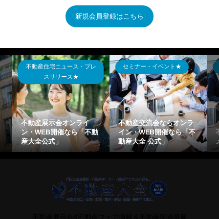
新規会員登録はこちら
不動産住宅ニュース・プレ
セミナー・イベント★
スリリース★
不動産展示会オンライ
不動産交流会ならオンラ
ン・WEB開催なら「不動
イン・WEB開催なら「不
産大全公式」
動産大全 公式」
不動産展示会&不動産フェア情報＆不動産関連最新